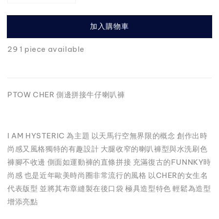
加入購物車
29 1 piece available
PTOW CHER 側邊拼接牛仔喇叭褲
I AM HYSTERIC 為主題 以天馬行空無界限的概念 創作出時
尚感又風格獨特的有趣設計 大腿收窄的喇叭褲型與水洗刷色
褲腳不收邊 側面如運動褲的直條拼接 充滿復古的FUNNKY時
尚感 也是近年歐美時尚圈非常流行的風格 以CHER的女生名
代表版型 並將其布章縫製在後口袋 極具造型特色 輕鬆為造型
增添亮點