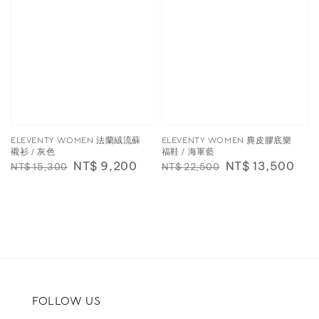
ELEVENTY WOMEN 法蘭絨流蘇
ELEVENTY WOMEN 麂皮膠底樂
襯衫 / 灰色
福鞋 / 海軍藍
Regular
Sale
NT$ 9,200
Regular
Sale
NT$ 13,500
NT$ 15,300
NT$ 22,500
price
price
price
price
FOLLOW US