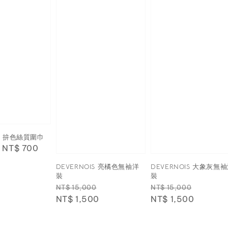
IS 拚色絲質圍巾
Sale
NT$ 700
price
DEVERNOIS 亮橘色無袖洋
DEVERNOIS 大象灰無
裝
裝
Regular
Sale
Regular
Sale
NT$ 15,000
NT$ 15,000
price
NT$ 1,500
price
price
NT$ 1,500
price