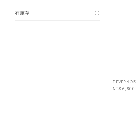
有庫存
DEVERNO
Regular
NT$ 6,800
price