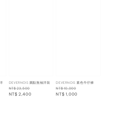
袖洋
DEVERNOIS 圓點無袖洋裝
DEVERNOIS 素色牛仔褲
Regular
Sale
Regular
Sale
NT$ 23,500
NT$ 10,000
price
NT$ 2,400
price
price
NT$ 1,000
price