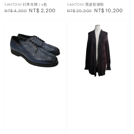
SANTONI 行李吊牌 / 4色
SANTONI 黑迷彩便鞋
Regular
Sale
NT$ 2,200
Regular
Sale
NT$ 10,200
NT$ 4,300
NT$ 20,300
price
price
price
price