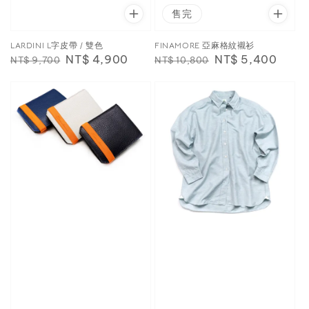
售完
LARDINI L字皮帶 / 雙色
FINAMORE 亞麻格紋襯衫
Regular
Sale
NT$ 4,900
Regular
Sale
NT$ 5,400
NT$ 9,700
NT$ 10,800
price
price
price
price