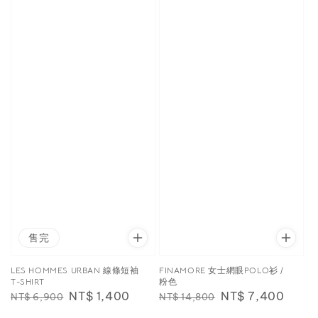
售完
LES HOMMES URBAN 線條短袖
FINAMORE 女士網眼POLO衫 /
T-SHIRT
粉色
Regular
Sale
NT$ 1,400
Regular
Sale
NT$ 7,400
NT$ 6,900
NT$ 14,800
price
price
price
price