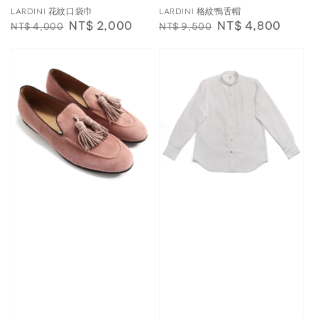
LARDINI 花紋口袋巾
LARDINI 格紋鴨舌帽
Regular
Sale
NT$ 2,000
Regular
Sale
NT$ 4,800
NT$ 4,000
NT$ 9,500
price
price
price
price