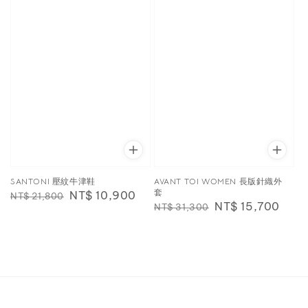
SANTONI 壓紋牛津鞋
AVANT TOI WOMEN 長版針織外
套
Regular
Sale
NT$ 10,900
NT$ 21,800
Regular
Sale
NT$ 15,700
NT$ 31,300
price
price
price
price