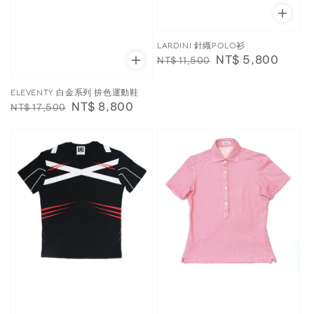
LARDINI 針織POLO衫
Regular
Sale
NT$ 5,800
NT$ 11,500
price
price
ELEVENTY 白金系列 拚色運動鞋
Regular
Sale
NT$ 8,800
NT$ 17,500
price
price