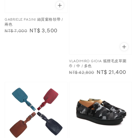
GABRIELE PASINI 絲質窗格領帶 /
兩色
Regular
Sale
NT$ 3,500
NT$ 7,000
price
price
VLADIMIRO GIOIA 狐狸毛皮草圍
巾 / 中 / 多色
Regular
Sale
NT$ 21,400
NT$ 42,800
price
price