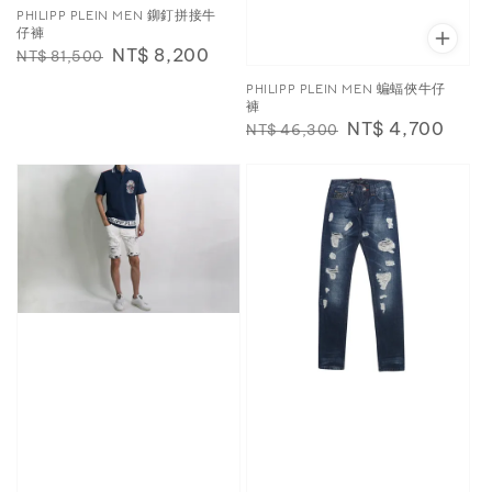
PHILIPP PLEIN MEN 鉚釘拼接牛
仔褲
Regular
Sale
NT$ 8,200
NT$ 81,500
price
price
PHILIPP PLEIN MEN 蝙蝠俠牛仔
褲
Regular
Sale
NT$ 4,700
NT$ 46,300
price
price