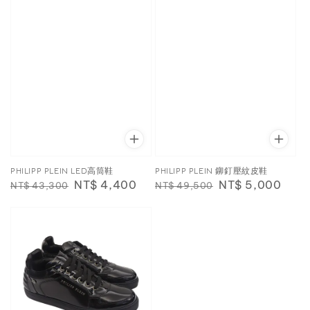
PHILIPP PLEIN LED高筒鞋
PHILIPP PLEIN 鉚釘壓紋皮鞋
Regular
Sale
NT$ 4,400
Regular
Sale
NT$ 5,000
NT$ 43,300
NT$ 49,500
price
price
price
price