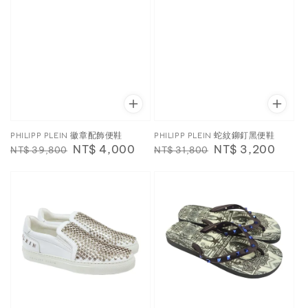
PHILIPP PLEIN 徽章配飾便鞋
PHILIPP PLEIN 蛇紋鉚釘黑便鞋
Regular
Sale
NT$ 4,000
Regular
Sale
NT$ 3,200
NT$ 39,800
NT$ 31,800
price
price
price
price