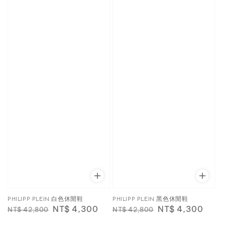
PHILIPP PLEIN 白色休閒鞋
PHILIPP PLEIN 黑色休閒鞋
Regular
Sale
NT$ 4,300
Regular
Sale
NT$ 4,300
NT$ 42,800
NT$ 42,800
price
price
price
price