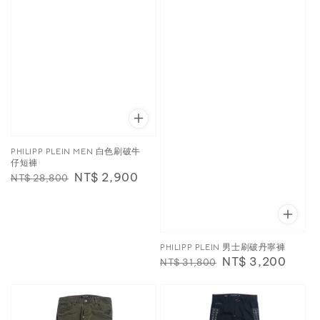
PHILIPP PLEIN MEN 白色刷破牛
仔短褲
Regular
Sale
NT$ 2,900
NT$ 28,800
price
price
PHILIPP PLEIN 男士刷破丹寧褲
Regular
Sale
NT$ 3,200
NT$ 31,800
price
price