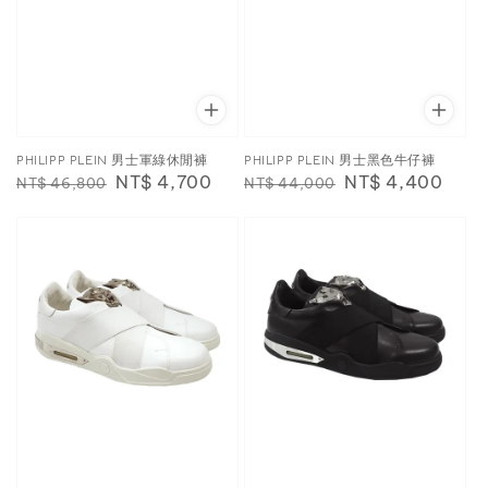
PHILIPP PLEIN 男士軍綠休閒褲
PHILIPP PLEIN 男士黑色牛仔褲
Regular
Sale
NT$ 4,700
Regular
Sale
NT$ 4,400
NT$ 46,800
NT$ 44,000
price
price
price
price