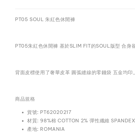
PT05 SOUL 朱紅色休閒褲
PT05朱紅色休閒褲 基於SLIM FIT的SOUL版
背面皮標使用了奢華皮革 圓弧縫線的零錢袋 五金均印
商品規格
貨號: PT62020217
材質: 98%棉 COTTON 2% 彈性纖維 SPANDEX
產地: ROMANIA