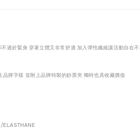
型 合身卻不過於緊身 穿著立體又非常舒適 加入彈性纖維讓活動自
上品牌字樣 並附上品牌特製的鈔票夾 獨特也具收藏價值
/ELASTHANE