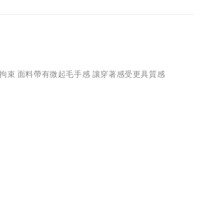
在不拘束 面料帶有微起毛手感 讓穿著感受更具質感