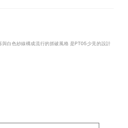
補縫製 再與白色紗線構成流行的抓破風格 是PT05少見的設計