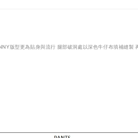
Z水洗棉料 SKINNY版型更為貼身與流行 腿部破洞處以深色牛仔布填