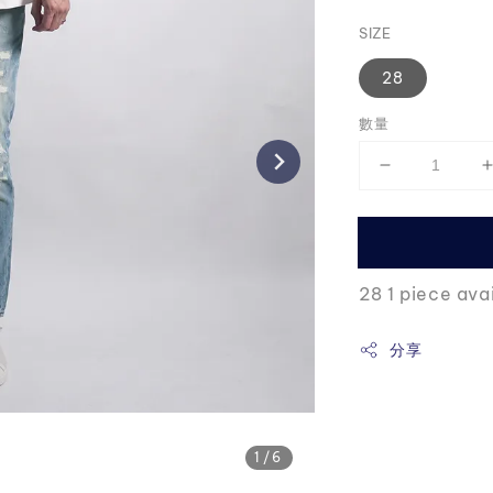
price
SIZE
28
數量
28 1 piece ava
分享
1
/6