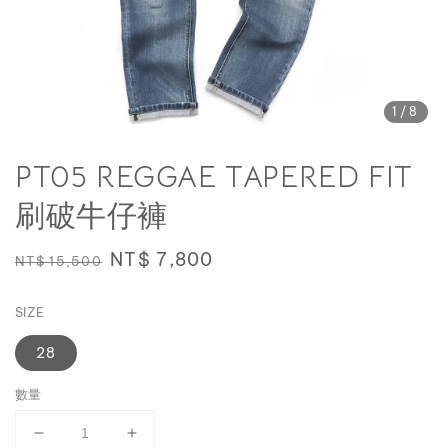
1
/8
PT05 REGGAE TAPERED FIT
刷破牛仔褲
Regular
Sale
NT$ 7,800
NT$ 15,500
price
price
SIZE
28
數量