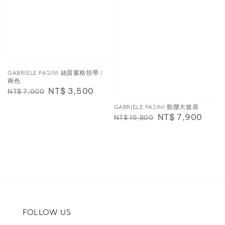
GABRIELE PASINI 絲質窗格領帶 /
兩色
Regular
Sale
NT$ 3,500
NT$ 7,000
price
price
GABRIELE PASINI 骷髏大披肩
Regular
Sale
NT$ 7,900
NT$ 15,800
price
price
FOLLOW US