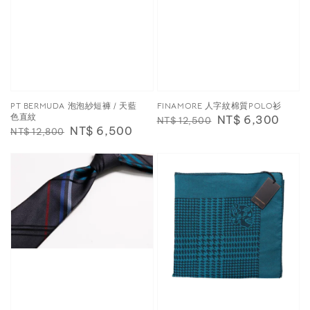
PT BERMUDA 泡泡紗短褲 / 天藍
FINAMORE 人字紋棉質POLO衫
色直紋
Regular
Sale
NT$ 6,300
NT$ 12,500
Regular
Sale
NT$ 6,500
NT$ 12,800
price
price
price
price