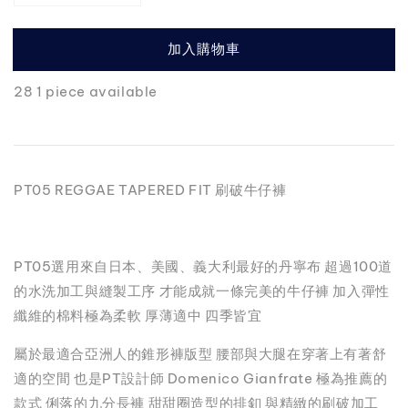
加入購物車
28 1 piece available
PT05 REGGAE TAPERED FIT 刷破牛仔褲
PT05選用來自日本、美國、義大利最好的丹寧布 超過100道
的水洗加工與縫製工序 才能成就一條完美的牛仔褲 加入彈性
纖維的棉料極為柔軟 厚薄適中 四季皆宜
屬於最適合亞洲人的錐形褲版型 腰部與大腿在穿著上有著舒
適的空間 也是PT設計師 Domenico Gianfrate 極為推薦的
款式 俐落的九分長褲 甜甜圈造型的排釦 與精緻的刷破加工