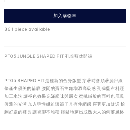
加入購物車
36 1 piece available
PT05 JUNGLE SHAPED FIT 孔雀藍休閒褲
PT05 SHAPED FIT是種新的合身版型 穿著時會順著腿部線
條產生優美的輪廓 腰間的寶石主釦增添高級感 孔雀藍布料經
加工水洗 讓褪色效果充滿韻味與層次 蜜桃絨般的面料也展現
優雅的光澤 加入彈性纖維讓褲子具有伸縮感 穿著更加舒適 恰
到好處的褲長 讓褲腳不堆積 輕鬆地穿出成熟大人的俐落風格