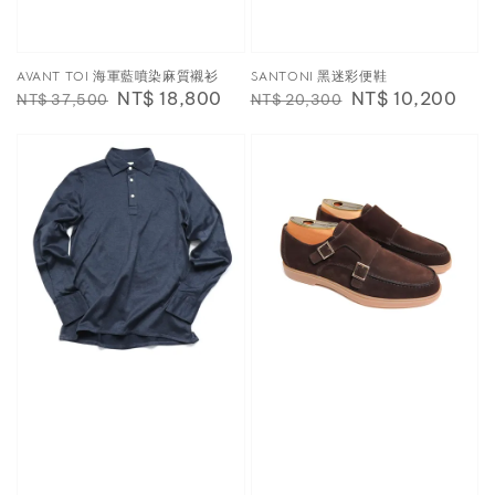
AVANT TOI 海軍藍噴染麻質襯衫
SANTONI 黑迷彩便鞋
Regular
Sale
NT$ 18,800
Regular
Sale
NT$ 10,200
NT$ 37,500
NT$ 20,300
price
price
price
price