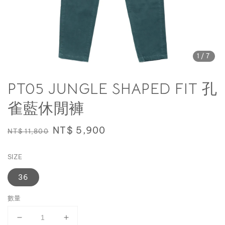
1
/7
PT05 JUNGLE SHAPED FIT 孔
雀藍休閒褲
Regular
Sale
NT$ 5,900
NT$ 11,800
price
price
SIZE
36
數量