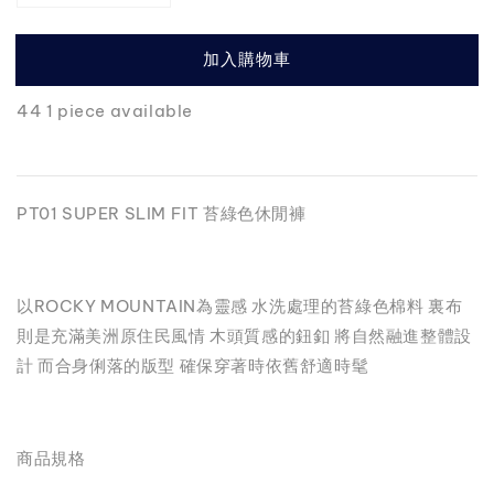
加入購物車
44 1 piece available
PT01 SUPER SLIM FIT 苔綠色休閒褲
以ROCKY MOUNTAIN為靈感 水洗處理的苔綠色棉料 裏布
則是充滿美洲原住民風情 木頭質感的鈕釦 將自然融進整體設
計 而合身俐落的版型 確保穿著時依舊舒適時髦
商品規格