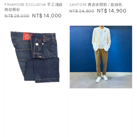
FINAMORE ESCLUSIVA 手工淺綠
SANTONI 麂皮休閒鞋 / 藍綠色
格紋襯衫
Regular
Sale
NT$ 14,900
NT$ 24,800
Regular
Sale
NT$ 14,000
NT$ 28,000
price
price
price
price