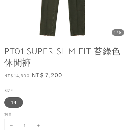
1
/6
PT01 SUPER SLIM FIT 苔綠色
休閒褲
Regular
Sale
NT$ 7,200
NT$ 14,300
price
price
SIZE
44
數量