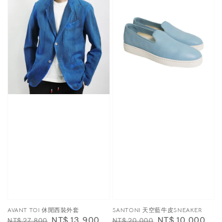
AVANT TOI 休閒西裝外套
SANTONI 天空藍牛皮SNEAKER
Regular
Sale
NT$ 13,900
Regular
Sale
NT$ 10,000
NT$ 27,800
NT$ 20,000