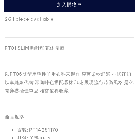
加入購物車
26 1 piece available
PT01 SLIM 咖啡印花休閒褲
以PT05版型用彈性羊毛布料來製作 穿著柔軟舒適 小鉚釘釦
以車縫線代替 深咖啡色搭配叢林印花 展現流行時尚風格 是休
閒穿搭極佳單品 相當值得收藏
商品規格
貨號: PT14251170
材質: 羊毛100%