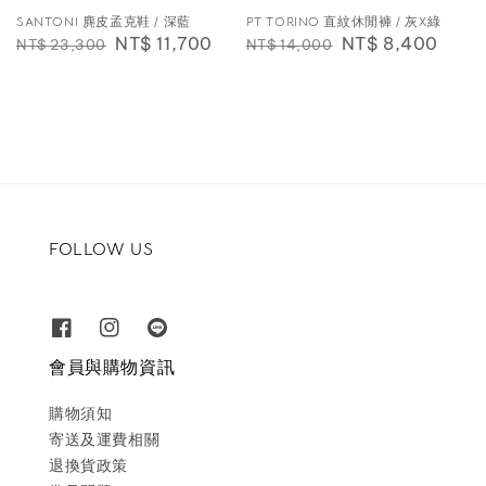
SANTONI 麂皮孟克鞋 / 深藍
PT TORINO 直紋休閒褲 / 灰X綠
Regular
Sale
NT$ 11,700
Regular
Sale
NT$ 8,400
NT$ 23,300
NT$ 14,000
price
price
price
price
FOLLOW US
會員與購物資訊
購物須知
寄送及運費相關
退換貨政策