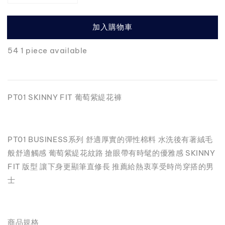
加入購物車
54 1 piece available
PT01 SKINNY FIT 葡萄紫緹花褲
PT01 BUSINESS系列 舒適厚實的彈性棉料 水洗後有著絨毛
般舒適觸感 葡萄紫緹花紋路 搶眼帶有時髦的優雅感 SKINNY
FIT 版型 讓下身更顯筆直修長 推薦給熱衷享受時尚穿搭的男
士
商品規格