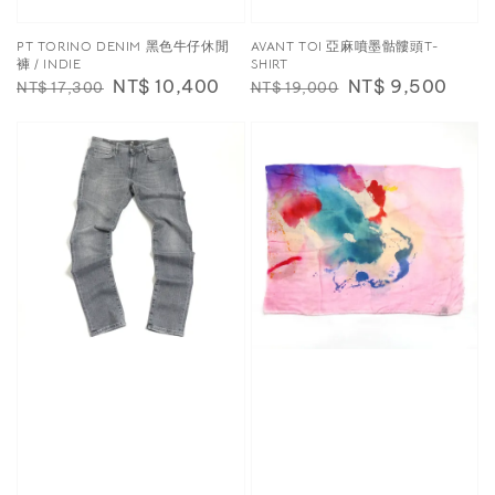
PT TORINO DENIM 黑色牛仔休閒
AVANT TOI 亞麻噴墨骷髏頭T-
褲 / INDIE
SHIRT
Regular
Sale
NT$ 10,400
Regular
Sale
NT$ 9,500
NT$ 17,300
NT$ 19,000
price
price
price
price