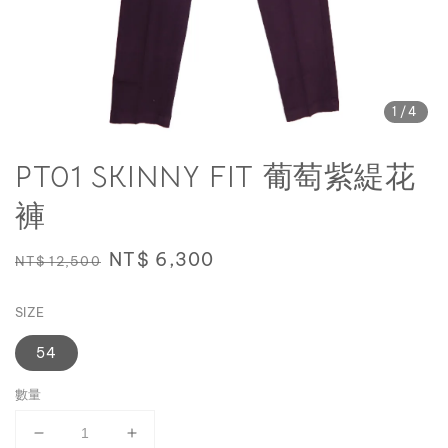
1
/4
PT01 SKINNY FIT 葡萄紫緹花
褲
Regular
Sale
NT$ 6,300
NT$ 12,500
price
price
SIZE
54
數量