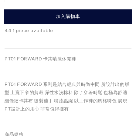
加入購物車
44 1 piece available
PT01 FORWARD 卡其噴漆休閒褲
PT01 FORWARD 系列是結合經典與時尚中間 所設計出的版
型 上寬下窄的剪裁 彈性水洗棉料 除了穿著時髦 也極為舒適
細條紋卡其布 縫製補丁 噴漆點綴 以工作褲的風格特色 展現
PT設計上的用心 非常值得擁有
商品規格