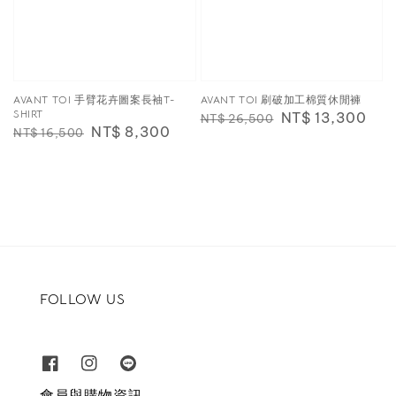
AVANT TOI 手臂花卉圖案長袖T-
AVANT TOI 刷破加工棉質休閒褲
SHIRT
Regular
Sale
NT$ 13,300
NT$ 26,500
Regular
Sale
NT$ 8,300
NT$ 16,500
price
price
price
price
FOLLOW US