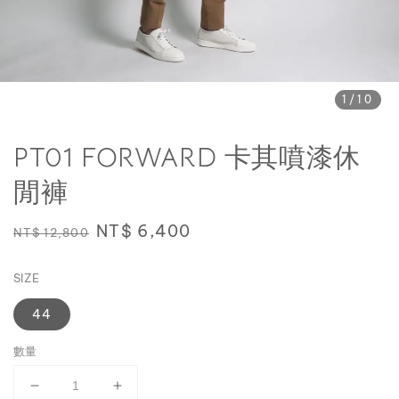
1
/10
PT01 FORWARD 卡其噴漆休
閒褲
Regular
Sale
NT$ 6,400
NT$ 12,800
price
price
SIZE
44
數量