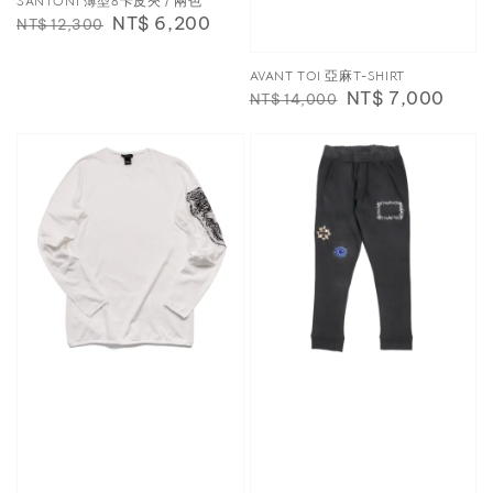
SANTONI 薄型8卡皮夾 / 兩色
Regular
Sale
NT$ 6,200
NT$ 12,300
price
price
AVANT TOI 亞麻T-SHIRT
Regular
Sale
NT$ 7,000
NT$ 14,000
price
price