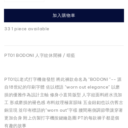
加入購物車
33 1 piece available
PT01 BODONI 人字紋休閒褲 / 暗藍
PT01以老式打字機做發想 將此褲款命名為 "BODONI "-- 源
自18世紀的印刷字體 佐以標語 "worn out elegance" 以磨
損的優雅作為設計主軸 修身小直筒版型 人字紋面料經水洗加
工 形成磨損的褪色感 布料紋理極富韻味 五金鈕釦也以仿舊古
銅呈現 並印有標語的"worn out"字樣 腰間兩側調節帶讓穿著
更加合身 附上仿製打字機按鍵鑰匙圈 PT的每款褲子都是個
有趣的故事