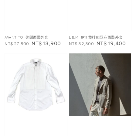
AVANT TOI 休閒西裝外套
L.B.M. 1911 雙排釦亞麻西裝外套
Regular
Sale
NT$ 13,900
Regular
Sale
NT$ 19,400
NT$ 27,800
NT$ 32,300
price
price
price
price