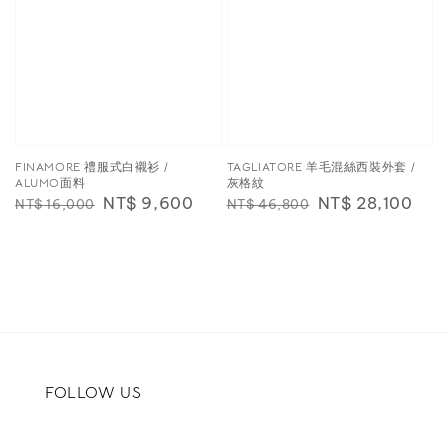
FINAMORE 禮服式白襯衫 /
TAGLIATORE 羊毛混絲西裝外套 /
ALUMO面料
灰格紋
Regular
Sale
NT$ 9,600
Regular
Sale
NT$ 28,100
NT$ 16,000
NT$ 46,800
price
price
price
price
FOLLOW US