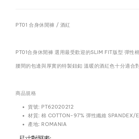
PT01 合身休閒褲 / 酒紅
PT01合身休閒褲 選用最受歡迎的SLIM FIT版型
腰間的包邊與厚實的特製鈕釦 溫暖的酒紅色十分適合對
商品規格
貨號: PT62020212
材質: 棉 COTTON-97% 彈性纖維 SPANDEX/
產地: ROMANIA