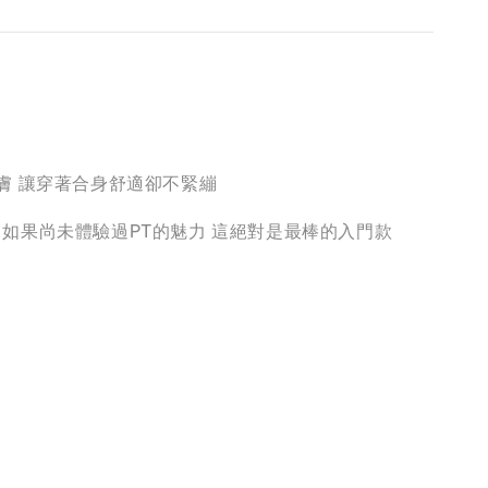
親膚 讓穿著合身舒適卻不緊繃
如果尚未體驗過PT的魅力 這絕對是最棒的入門款