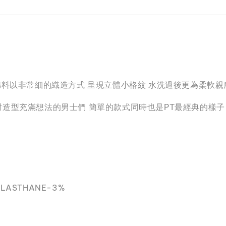
 彈性棉料以非常細的織造方式 呈現立體小格紋 水洗過後更為柔軟
造型充滿想法的男士們 簡單的款式同時也是PT最經典的樣子 
ELASTHANE-3%