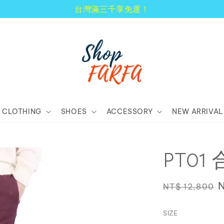
顧客享有商品到貨七天鑑賞期！
CLOTHING
SHOES
ACCESSORY
NEW ARRIVAL
PT01
Regular
NT$ 12,800
price
p
SIZE