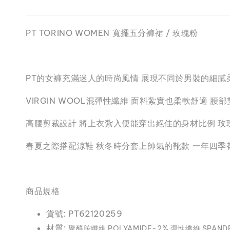
PT TORINO WOMEN 寬擺五分褲裙 / 玫瑰粉
PT的女褲充滿迷人的時尚風情 展現不同於男裝的細膩
VIRGIN WOOL混彈性纖維 面料紮實也柔軟舒適 
高腰剪裁設計 將上衣紮入便能穿出絕佳的身材比例 
春夏之際搭配涼鞋 秋冬時分套上帥氣的靴款 一年四季
商品規格
貨號: PT62120259
材質:
聚醯胺纖維 POLYAMIDE-2% 彈性纖維 SPANDEX