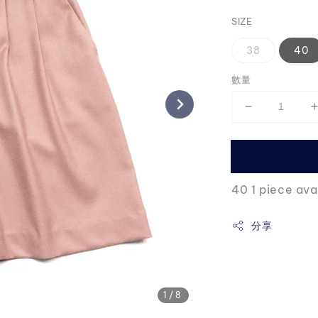
price
SIZE
38
40
數量
40 1 piece ava
分享
1
/8