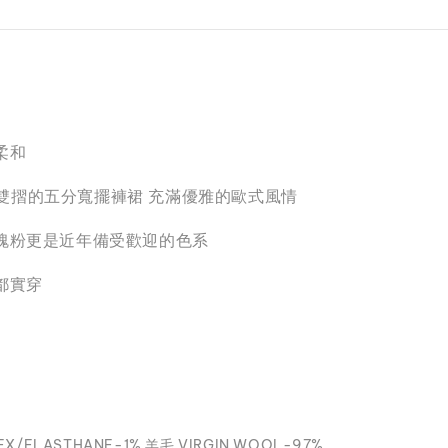
柔和
腰部雙摺的五分寬擺褲裙 充滿優雅的歐式風情
玫瑰粉更是近年備受歡迎的色系
都實穿
/ELASTHANE-1% 羊毛 VIRGIN WOOL-97%