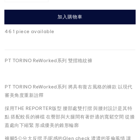
加入購物車
46 1 piece available
PT TORINO ReWorked系列 雙摺格紋褲
PT TORINO ReWorked系列 將具有復古風格的褲款 以現代
審美角度重新詮釋
採用THE REPORTER版型 腰部處雙打摺 與腰封設計是其特
點 搭配較長的褲檔 在臀部與大腿間有著舒適的寬鬆空間 從膝
蓋處向下縮緊 形成優美的錐形輪廓
褲腳5公分大反摺 毛呢感的Glen check 濃濃的英倫風情 讓