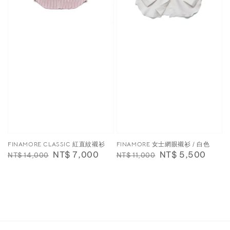
FINAMORE CLASSIC 紅直紋襯衫
FINAMORE 女士網眼襯衫 / 白色
Regular
Sale
NT$ 7,000
Regular
Sale
NT$ 5,500
NT$ 14,000
NT$ 11,000
price
price
price
price