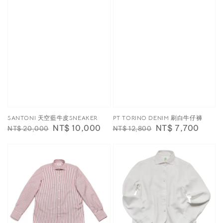
SANTONI 天空藍牛皮SNEAKER
PT TORINO DENIM 刷白牛仔褲
Regular
Sale
NT$ 10,000
Regular
Sale
NT$ 7,700
NT$ 20,000
NT$ 12,800
price
price
price
price