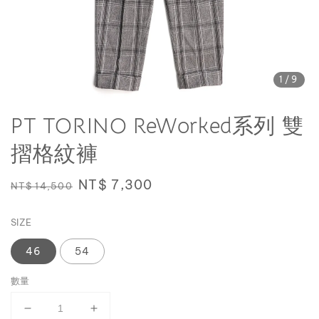
1
/9
PT TORINO ReWorked系列 雙
摺格紋褲
Regular
Sale
NT$ 7,300
NT$ 14,500
price
price
SIZE
46
54
數量