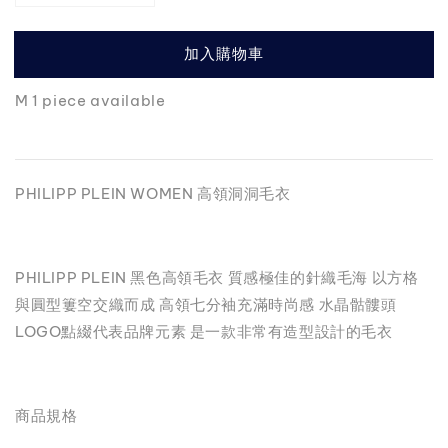
加入購物車
M 1 piece available
PHILIPP PLEIN WOMEN 高領洞洞毛衣
PHILIPP PLEIN 黑色高領毛衣 質感極佳的針織毛海 以方格
與圓型簍空交織而成 高領七分袖充滿時尚感 水晶骷髏頭
LOGO點綴代表品牌元素 是一款非常有造型設計的毛衣
商品規格