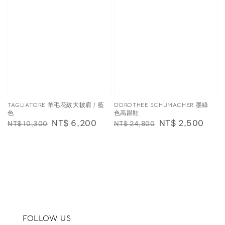
TAGLIATORE 羊毛花紋大披肩 / 藍
DOROTHEE SCHUMACHER 墨綠
色
色高跟鞋
Regular
Sale
NT$ 6,200
Regular
Sale
NT$ 2,500
NT$ 10,300
NT$ 24,800
price
price
price
price
FOLLOW US