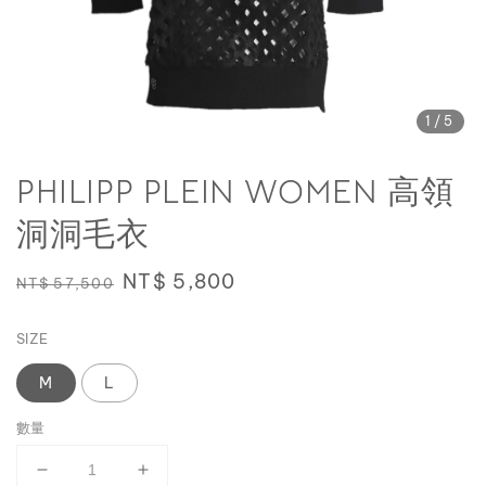
1
/5
PHILIPP PLEIN WOMEN 高領
洞洞毛衣
Regular
Sale
NT$ 5,800
NT$ 57,500
price
price
SIZE
M
L
數量