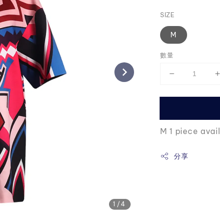
price
SIZE
M
數量
M 1 piece avai
分享
1
/4