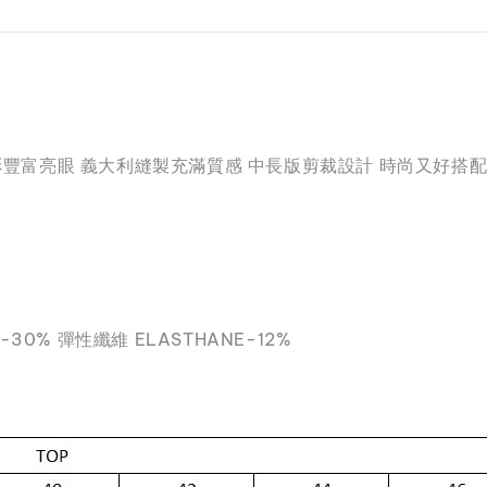
圖騰 色彩豐富亮眼 義大利縫製充滿質感 中長版剪裁設計 時尚又好
N-30% 彈性纖維 ELASTHANE-12%