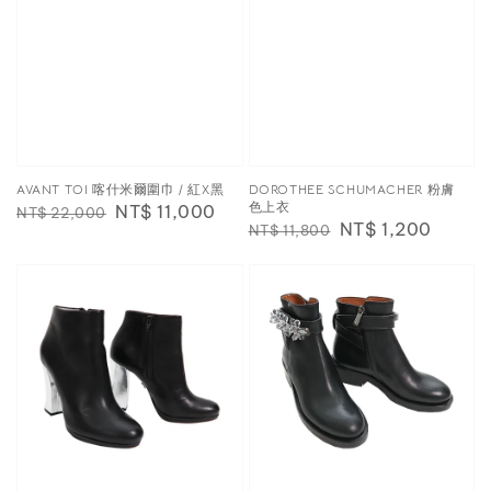
AVANT TOI 喀什米爾圍巾 / 紅X黑
DOROTHEE SCHUMACHER 粉膚
色上衣
Regular
Sale
NT$ 11,000
NT$ 22,000
Regular
Sale
NT$ 1,200
NT$ 11,800
price
price
price
price