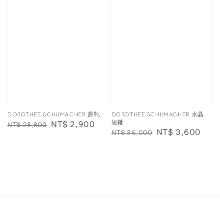
DOROTHEE SCHUMACHER 踝靴
DOROTHEE SCHUMACHER 水晶
短靴
Regular
Sale
NT$ 2,900
NT$ 28,800
Regular
Sale
NT$ 3,600
NT$ 36,000
price
price
price
price