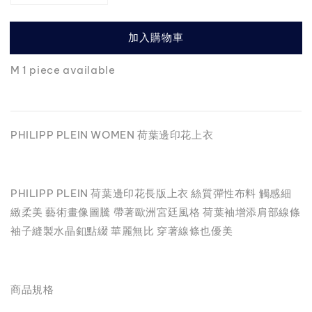
加入購物車
M 1 piece available
PHILIPP PLEIN WOMEN 荷葉邊印花上衣
PHILIPP PLEIN 荷葉邊印花長版上衣 絲質彈性布料 觸感細
緻柔美 藝術畫像圖騰 帶著歐洲宮廷風格 荷葉袖增添肩部線條
袖子縫製水晶釦點綴 華麗無比 穿著線條也優美
商品規格