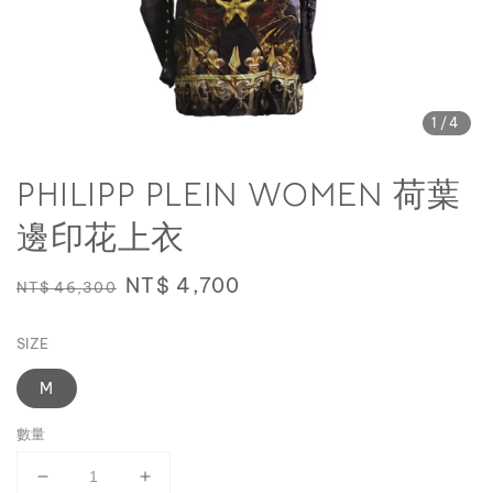
1
/4
PHILIPP PLEIN WOMEN 荷葉
邊印花上衣
Regular
Sale
NT$ 4,700
NT$ 46,300
price
price
SIZE
M
數量