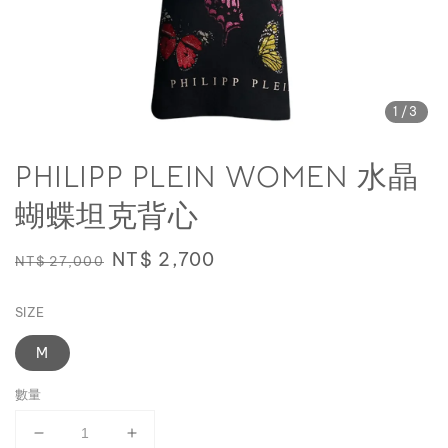
1
/3
PHILIPP PLEIN WOMEN 水晶
蝴蝶坦克背心
Regular
Sale
NT$ 2,700
NT$ 27,000
price
price
SIZE
M
數量