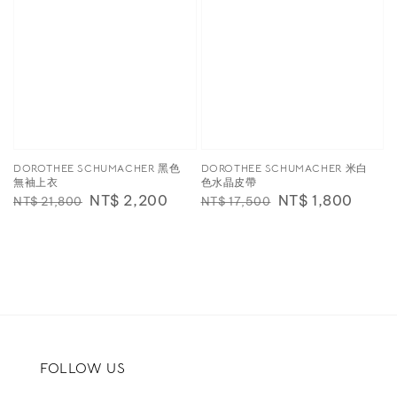
DOROTHEE SCHUMACHER 黑色
DOROTHEE SCHUMACHER 米白
無袖上衣
色水晶皮帶
Regular
Sale
NT$ 2,200
Regular
Sale
NT$ 1,800
NT$ 21,800
NT$ 17,500
price
price
price
price
FOLLOW US