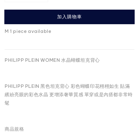
加入購物車
M 1 piece available
PHILIPP PLEIN WOMEN 水晶蝴蝶坦克背心
PHILIPP PLEIN 黑色坦克背心 彩色蝴蝶印花栩栩如生 貼滿
繽紛亮眼的彩色水晶 更增添奢華質感 單穿或是內搭都非常時
髦
商品規格