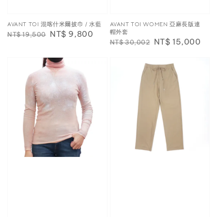
AVANT TOI 混喀什米爾披巾 / 水藍
AVANT TOI WOMEN 亞麻長版連
帽外套
Regular
Sale
NT$ 9,800
NT$ 19,500
Regular
Sale
NT$ 15,000
NT$ 30,002
price
price
price
price