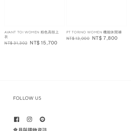
AVANT TOI WOMEN 粉色高領上
PT TORINO WOMEN 機能休閒褲
衣
Regular
Sale
NT$ 7,800
NT$ 13,000
Regular
Sale
NT$ 15,700
NT$ 31,302
price
price
price
price
FOLLOW US
會員與購物資訊