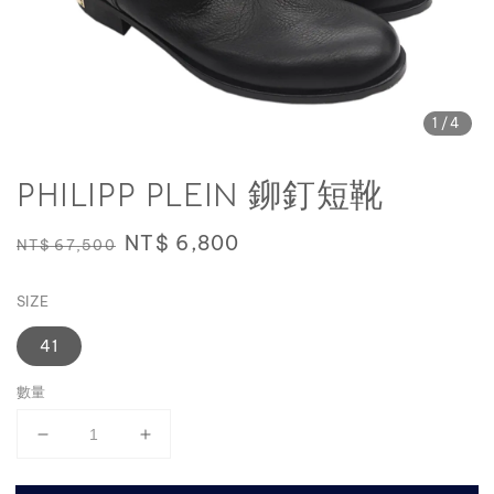
1
/4
PHILIPP PLEIN 鉚釘短靴
Regular
Sale
NT$ 6,800
NT$ 67,500
price
price
SIZE
41
數量