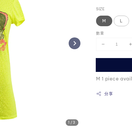
price
SIZE
M
L
數量
M 1 piece avai
分享
1
/3