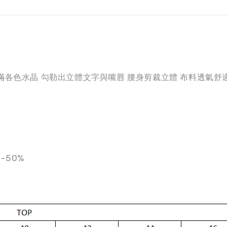
各色水晶 勾勒出立體文字與嘴唇 腰身剪裁立體 布料透氣舒適 
R-50%