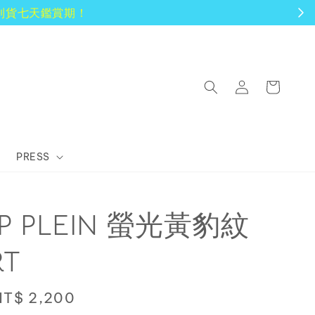
PRESS
IPP PLEIN 螢光黃豹紋
RT
Sale
NT$ 2,200