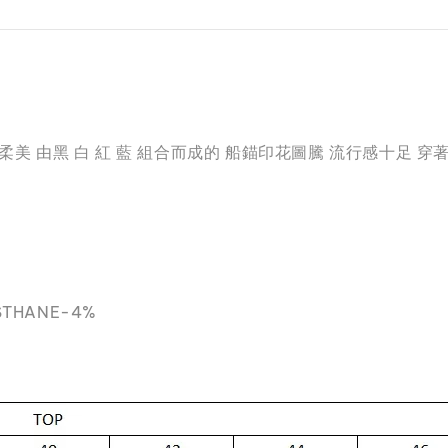
感細緻柔美 由黑 白 紅 藍 組合而成的 船錨印花圖騰 流行感十足
STHANE-4%