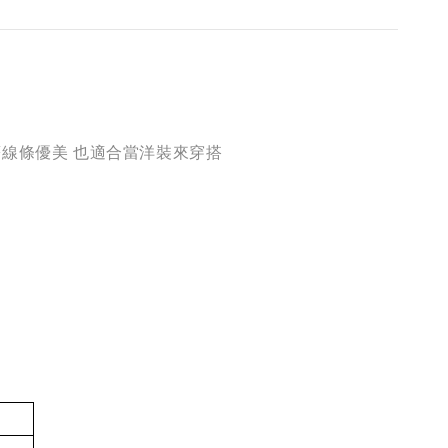
 穿著線條優美 也適合當洋裝來穿搭