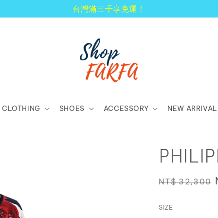
顧客享有商品到貨七天鑑賞期！
CLOTHING
SHOES
ACCESSORY
NEW ARRIVAL
PHIL
Regular
NT$ 32,300
price
SIZE