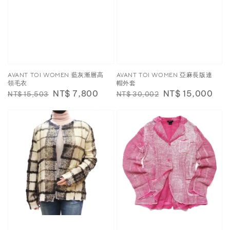
AVANT TOI WOMEN 藍灰漸層高
AVANT TOI WOMEN 亞麻長版連
領毛衣
帽外套
Regular
Sale
NT$ 7,800
Regular
Sale
NT$ 15,000
NT$ 15,503
NT$ 30,002
price
price
price
price