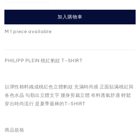
加入購物車
M 1 piece available
PHILIPP PLEIN 桃紅豹紋 T-SHIRT
以彈性棉料織成桃紅色立體豹紋 充滿時尚感 正面貼滿桃紅與
各色水晶 勾勒出立體文字 腰身剪裁立體 布料透氣舒適 輕鬆
穿出時尚流行 是夏季最棒的T-SHIRT
商品規格