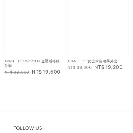
AVANT TOI WOMEN 金屬感格紋
AVANT TOI 女士粉色噴墨外套
外套
Regular
Sale
NT$ 19,200
NT$ 38,300
Regular
Sale
NT$ 19,500
NT$ 39,000
price
price
price
price
FOLLOW US