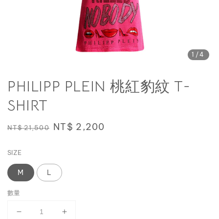
1
/4
PHILIPP PLEIN 桃紅豹紋 T-
SHIRT
Regular
Sale
NT$ 2,200
NT$ 21,500
price
price
SIZE
M
L
數量