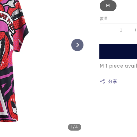
M
數量
M 1 piece avai
分享
1
/4