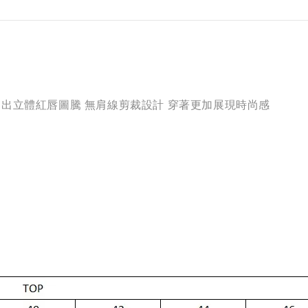
水晶 勾勒出立體紅唇圖騰 無肩線剪裁設計 穿著更加展現時尚感