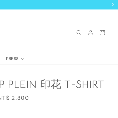
PRESS
PP PLEIN 印花 T-SHIRT
Sale
NT$ 2,300
price