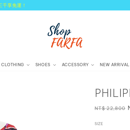
顧客享有商品到貨七天鑑賞期！
CLOTHING
SHOES
ACCESSORY
NEW ARRIVAL
PHILI
Regular
NT$ 22,800
price
SIZE