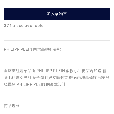
加入購物車
37 1 piece available
PHILIPP PLEIN 內增高鉚釘長靴
全球當紅奢華品牌 PHILIPP PLEIN 柔軟小牛皮穿著舒適 鞋
身毛料層次設計 結合鉚釘與立體豹首 鞋底內增高修飾 完美詮
釋屬於 PHILIPP PLEIN 的奢華設計
商品規格