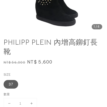
1
/4
PHILIPP PLEIN 內增高鉚釘長
靴
Regular
Sale
NT$ 5,600
NT$ 56,000
price
price
SIZE
37
數量