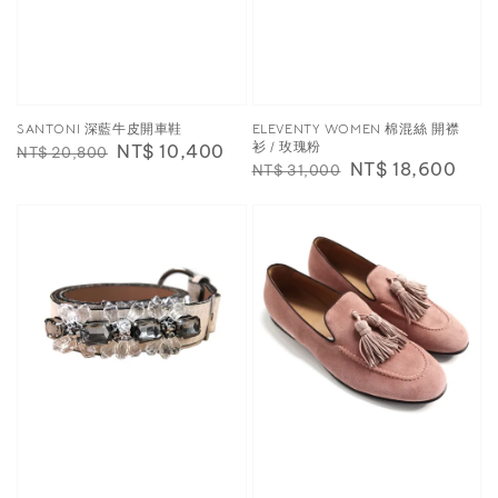
SANTONI 深藍牛皮開車鞋
ELEVENTY WOMEN 棉混絲 開襟
衫 / 玫瑰粉
Regular
Sale
NT$ 10,400
NT$ 20,800
Regular
Sale
NT$ 18,600
NT$ 31,000
price
price
price
price