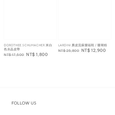
DOROTHEE SCHUMACHER 米白
LARDINI 麂皮流蘇樂福鞋 / 珊瑚粉
色水晶皮帶
Regular
Sale
NT$ 12,900
NT$ 25,800
Regular
Sale
NT$ 1,800
NT$ 17,500
price
price
price
price
FOLLOW US