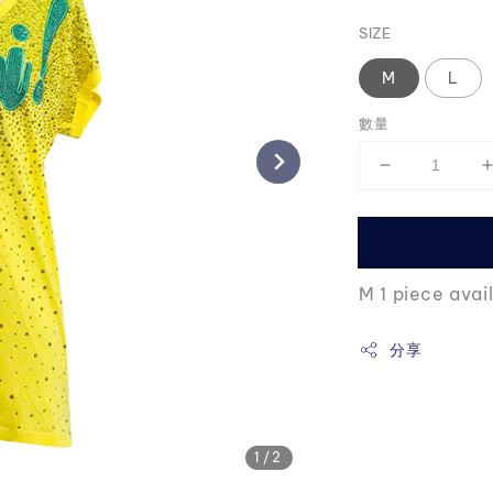
price
SIZE
M
L
數量
M 1 piece avai
分享
1
/2