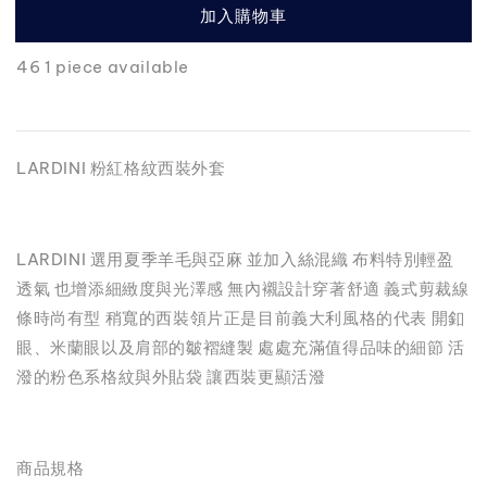
加入購物車
46 1 piece available
LARDINI 粉紅格紋西裝外套
LARDINI 選用夏季羊毛與亞麻 並加入絲混織 布料特別輕盈
透氣 也增添細緻度與光澤感 無內襯設計穿著舒適 義式剪裁線
條時尚有型 稍寬的西裝領片正是目前義大利風格的代表 開釦
眼、米蘭眼以及肩部的皺褶縫製 處處充滿值得品味的細節 活
潑的粉色系格紋與外貼袋 讓西裝更顯活潑
商品規格