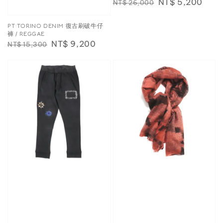
Regular
Sale
NT$ 5,200
NT$ 26,000
price
price
PT TORINO DENIM 復古刷破牛仔
褲 / REGGAE
Regular
Sale
NT$ 9,200
NT$ 15,300
price
price