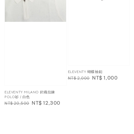
ELEVENTY 蝴蝶袖釦
Regular
Sale
NT$ 1,000
NT$ 2,000
price
price
ELEVENTY MILANO 針織拉鍊
POLO衫 / 白色
Regular
Sale
NT$ 12,300
NT$ 20,500
price
price