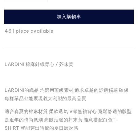
加入購物車
46 1 piece available
LARDINI 棉麻針織背心 / 芥末黃
LARDINI的織品 均選用頂級素材 追求卓越的舒適觸感 確保
每樣單品都能展現義大利製的最高品質
適合春夏的棉麻材質 柔軟透氣 V領無袖背心 寬鬆舒適的版型
是近年的時尚風潮 亮眼活潑的芥末黃 隨意搭配白色T-
SHIRT 就能穿出時髦的夏日層次感