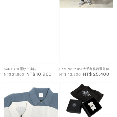
SANTONI 壓紋牛津鞋
Gabriele Pasini 大千鳥格西裝外套
Regular
Sale
NT$ 10,900
Regular
Sale
NT$ 25,400
NT$ 21,800
NT$ 42,300
price
price
price
price