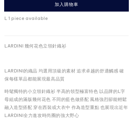
加入購物車
L 1 piece available
LARDINI 幾何花色立領針織衫
LARDINI的織品 均選用頂級的素材 追求卓越的舒適觸感 確
保每樣單品都能展現最高品質
時髦獨特的小立領針織衫 半高的領型極富特色 以品牌的L字
母組成的滿版幾何花色 不同的藍色做搭配 風格強烈卻能輕鬆
融入造型搭配 穿在西裝或大衣中 作為造型重點 也展現出近年
LARDINI全力進攻時尚圈的強大野心