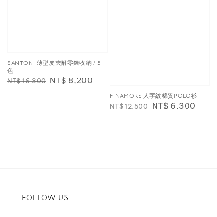
SANTONI 薄型皮夾附零錢收納 / 3
色
Regular
Sale
NT$ 8,200
NT$ 16,300
price
price
FINAMORE 人字紋棉質POLO衫
Regular
Sale
NT$ 6,300
NT$ 12,500
price
price
FOLLOW US