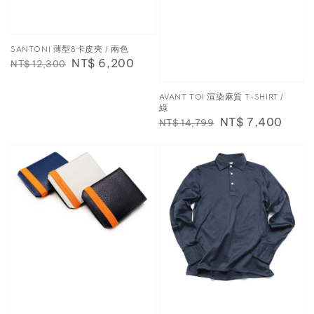
SANTONI 薄型8卡皮夾 / 兩色
Regular
Sale
NT$ 6,200
NT$ 12,300
price
price
AVANT TOI 渲染麻質 T-SHIRT /
綠
Regular
Sale
NT$ 7,400
NT$ 14,799
price
price