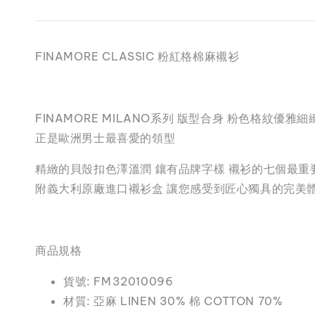
FINAMORE CLASSIC 粉紅格棉麻襯衫
FINAMORE MILANO系列 版型合身 粉色格紋
正是歐洲男士最喜愛的領型
精緻的貝殼扣色澤溫潤 鑲有品牌字樣 襯衫的七個最重
附義大利原廠進口襯衫盒 讓您感受到匠心獨具的完美
商品規格
貨號: FM32010096
材質: 亞麻 LINEN 30% 棉 COTTON 70%