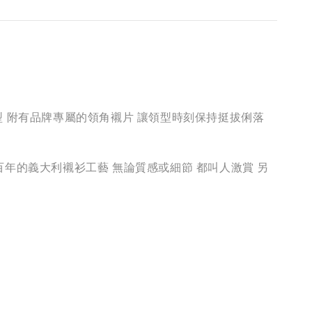
字領型 附有品牌專屬的領角襯片 讓領型時刻保持挺拔俐落
百年的義大利襯衫工藝 無論質感或細節 都叫人激賞 另