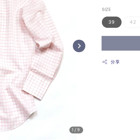
price
SIZE
39
42
分享
1
/9