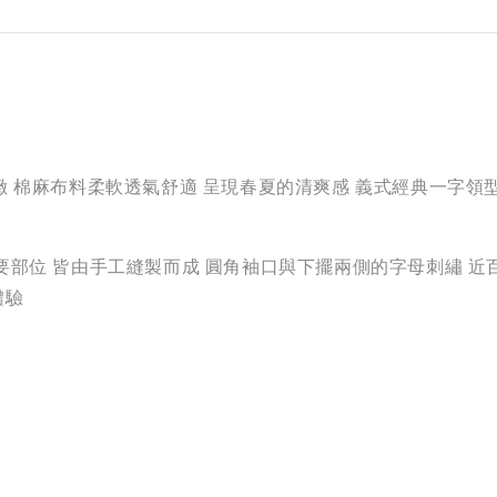
優雅細緻 棉麻布料柔軟透氣舒適 呈現春夏的清爽感 義式經典一
要部位 皆由手工縫製而成 圓角袖口與下擺兩側的字母刺繡 近
體驗