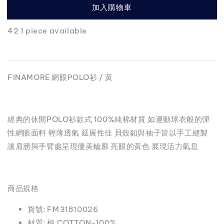
加入購物車
42 1 piece available
FINAMORE 網眼POLO衫 / 黃
經典的休閒POLO衫款式 100%純棉材質 如運動球衣般的彈
性網眼面料 輕薄透氣 延展性佳 貝殼釦與袖子皆以手工縫製
讓肩膀與手臂處呈現優美輪廓 亮眼的黃色 展現活力氣息
商品規格
貨號: FM31810026
材質: 棉 COTTON-100%