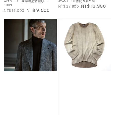
AVANT TOI 亞麻噴墨骷髏頭T-
AVANT TOI 休閒西裝外套
SHIRT
Regular
Sale
NT$ 13,900
NT$ 27,800
Regular
Sale
NT$ 9,500
NT$ 19,000
price
price
price
price