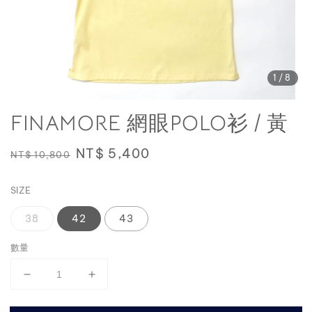
1
/8
FINAMORE 網眼POLO衫 / 黃
Regular
Sale
NT$ 5,400
NT$ 10,800
price
price
SIZE
38
42
43
數量