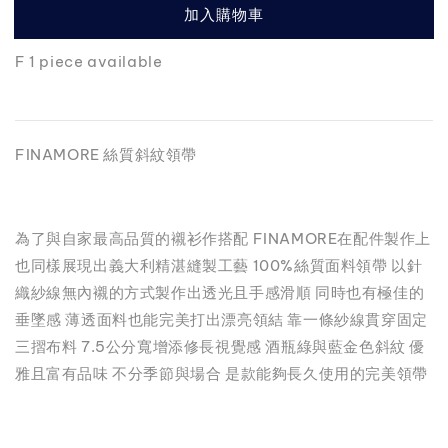
加入購物車
F 1 piece available
FINAMORE 絲質斜紋領帶
為了與自家最高品質的襯衫作搭配 FINAMORE在配件製作上
也同樣展現出義大利精湛縫製工藝 100%絲質面料領帶 以針
織紗線無內襯的方式製作出透光且手感滑順 同時也有極佳的
垂墜感 薄透面料也能完美打出漂亮領結 靠一條紗線貫穿固定
三摺布料 7.5公分寬增添修長視覺感 酒瓶綠與藍金色斜紋 優
雅且富有品味 不分季節與場合 是款能夠長久使用的完美領帶