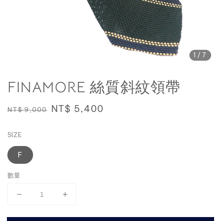
1
/7
FINAMORE 絲質斜紋領帶
Regular
Sale
NT$ 5,400
NT$ 9,000
price
price
SIZE
F
數量