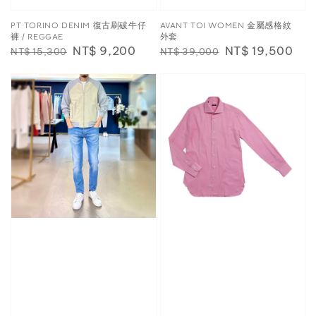
PT TORINO DENIM 復古刷破牛仔
AVANT TOI WOMEN 金屬感格紋
褲 / REGGAE
外套
Regular
Sale
NT$ 9,200
Regular
Sale
NT$ 19,500
NT$ 15,300
NT$ 39,000
price
price
price
price