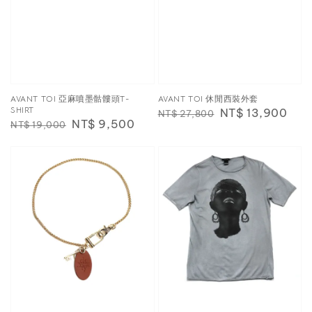
AVANT TOI 亞麻噴墨骷髏頭T-
AVANT TOI 休閒西裝外套
SHIRT
Regular
Sale
NT$ 13,900
NT$ 27,800
Regular
Sale
NT$ 9,500
NT$ 19,000
price
price
price
price