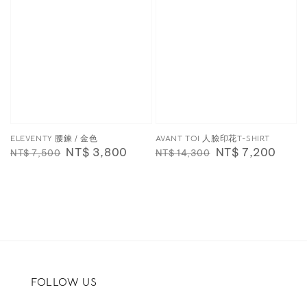
ELEVENTY 腰鍊 / 金色
AVANT TOI 人臉印花T-SHIRT
Regular
Sale
NT$ 3,800
Regular
Sale
NT$ 7,200
NT$ 7,500
NT$ 14,300
price
price
price
price
FOLLOW US