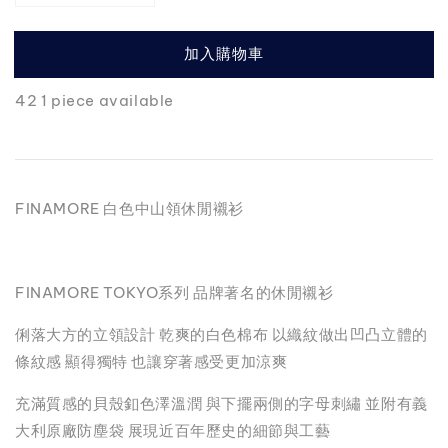
加入購物車
42 1 piece available
FINAMORE 白色中山領休閒襯衫
FINAMORE TOKYO系列 品牌著名的休閒襯衫
俐落大方的立領設計 乾爽的白色棉布 以織紋做出凹凸立體的
條紋感 顯得獨特 也讓穿著感受更加涼爽
充滿質感的貝殼釦色澤溫潤 與下擺兩側的字母刺繡 並附有義
大利原廠防塵袋 展現近百年歷史的細節與工藝