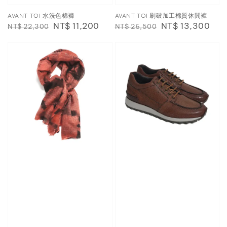
AVANT TOI 水洗色棉褲
AVANT TOI 刷破加工棉質休閒褲
Regular
Sale
NT$ 11,200
Regular
Sale
NT$ 13,300
NT$ 22,300
NT$ 26,500
price
price
price
price