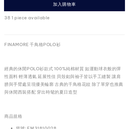
加入購物車
38 1 piece available
FINAMORE 千鳥格POLO衫
經典的休閒POLO衫款式 100%純棉材質 如運動球衣般的彈
性面料 輕薄透氣 延展性佳 貝殼釦與袖子皆以手工縫製 讓肩
膀與手臂處呈現優美輪廓 古典的千鳥格花紋 除了單穿也推薦
與休閒西裝搭配 穿出時髦的夏日造型
商品規格
貨號: FM31810028