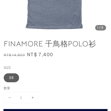
1
/8
FINAMORE 千鳥格POLO衫
Regular
Sale
NT$ 7,400
NT$ 14,800
price
price
SIZE
38
數量