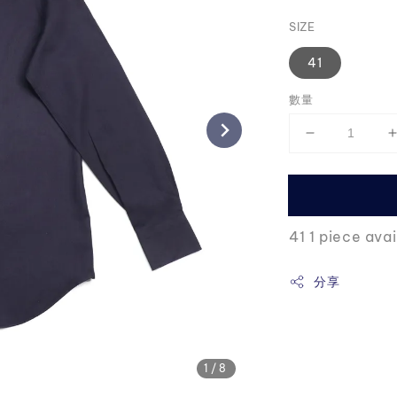
price
SIZE
41
數量
41 1 piece avai
分享
1
/8