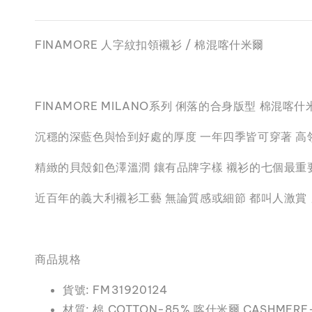
FINAMORE 人字紋扣領襯衫 / 棉混喀什米爾
FINAMORE MILANO系列 俐落的合身版型 棉
沉穩的深藍色與恰到好處的厚度 一年四季皆可穿著 高
精緻的貝殼釦色澤溫潤 鑲有品牌字樣 襯衫的七個最重
近百年的義大利襯衫工藝 無論質感或細節 都叫人激賞
商品規格
貨號: FM31920124
材質: 棉 COTTON-85% 喀什米爾 CASHMERE