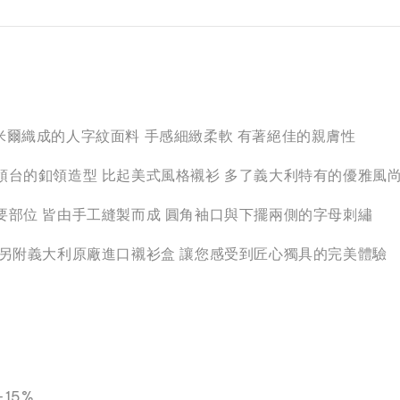
混喀什米爾織成的人字紋面料 手感細緻柔軟 有著絕佳的親膚性
領台的釦領造型 比起美式風格襯衫 多了義大利特有的優雅風
要部位 皆由手工縫製而成 圓角袖口與下擺兩側的字母刺繡
 另附義大利原廠進口襯衫盒 讓您感受到匠心獨具的完美體驗
-15%