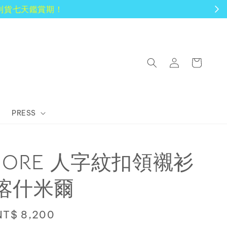
PRESS
AMORE 人字紋扣領襯衫
混喀什米爾
Sale
NT$ 8,200