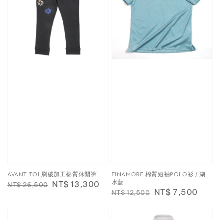
AVANT TOI 刷破加工棉質休閒褲
FINAMORE 棉質短袖POLO衫 / 湖
水藍
Regular
Sale
NT$ 13,300
NT$ 26,500
Regular
Sale
NT$ 7,500
NT$ 12,500
price
price
price
price