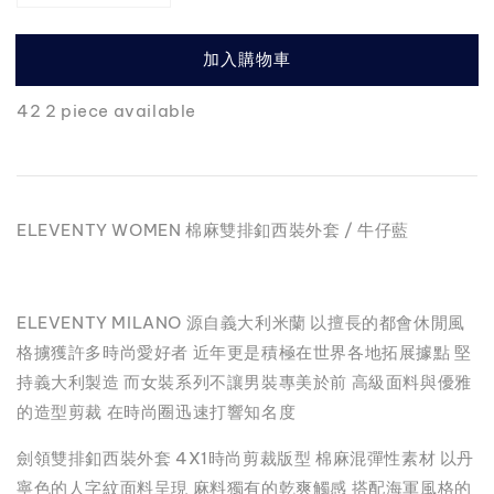
加入購物車
42 2 piece available
ELEVENTY WOMEN 棉麻雙排釦西裝外套 / 牛仔藍
ELEVENTY MILANO 源自義大利米蘭 以擅長的都會休閒風
格擄獲許多時尚愛好者 近年更是積極在世界各地拓展據點 堅
持義大利製造 而女裝系列不讓男裝專美於前 高級面料與優雅
的造型剪裁 在時尚圈迅速打響知名度
劍領雙排釦西裝外套 4X1時尚剪裁版型 棉麻混彈性素材 以丹
寧色的人字紋面料呈現 麻料獨有的乾爽觸感 搭配海軍風格的