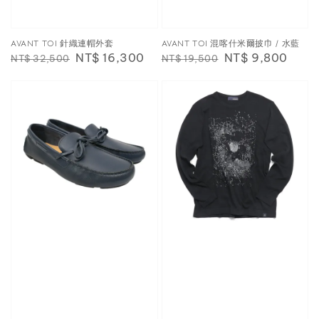
AVANT TOI 針織連帽外套
AVANT TOI 混喀什米爾披巾 / 水藍
Regular
Sale
NT$ 16,300
Regular
Sale
NT$ 9,800
NT$ 32,500
NT$ 19,500
price
price
price
price