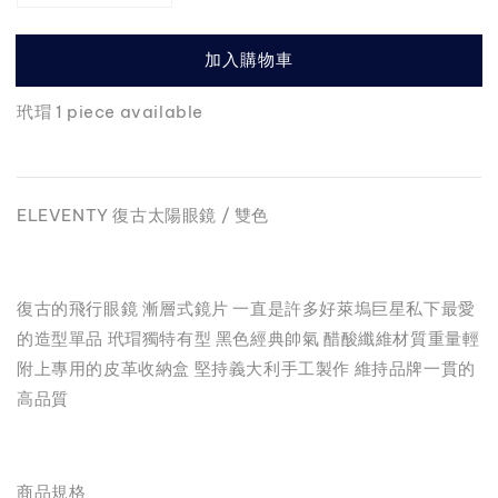
加入購物車
玳瑁 1 piece available
ELEVENTY 復古太陽眼鏡 / 雙色
復古的飛行眼鏡 漸層式鏡片 一直是許多好萊塢巨星私下最愛
的造型單品 玳瑁獨特有型 黑色經典帥氣 醋酸纖維材質重量輕
附上專用的皮革收納盒 堅持義大利手工製作 維持品牌一貫的
高品質
商品規格