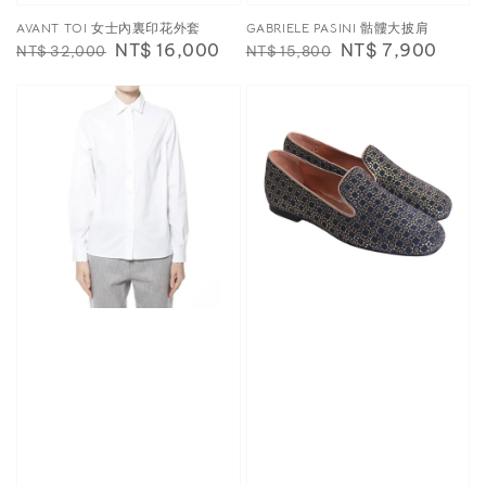
AVANT TOI 女士內裏印花外套
GABRIELE PASINI 骷髏大披肩
Regular
Sale
NT$ 16,000
Regular
Sale
NT$ 7,900
NT$ 32,000
NT$ 15,800
price
price
price
price