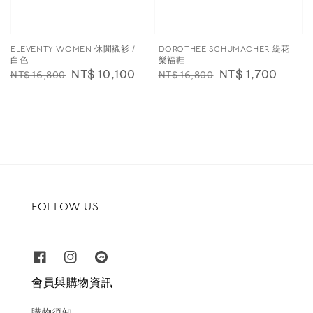
ELEVENTY WOMEN 休閒襯衫 /
DOROTHEE SCHUMACHER 緹花
白色
樂福鞋
Regular
Sale
NT$ 10,100
Regular
Sale
NT$ 1,700
NT$ 16,800
NT$ 16,800
price
price
price
price
FOLLOW US
會員與購物資訊
購物須知