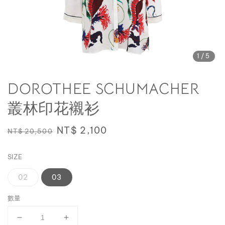
1
/5
DOROTHEE SCHUMACHER
叢林印花襯衫
Regular
Sale
NT$ 2,100
NT$ 20,500
price
price
SIZE
02
03
數量