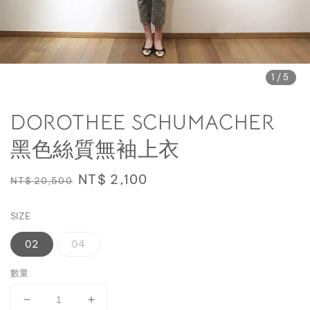
1
/5
DOROTHEE SCHUMACHER
黑色絲質無袖上衣
Regular
Sale
NT$ 2,100
NT$ 20,500
price
price
SIZE
02
04
數量