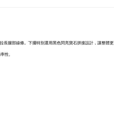
拉長腿部線條。
下擺特別選用
黑色閃亮寶石拼接設計，
讓整體更
約率性。