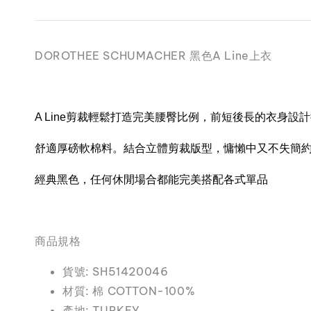
DOROTHEE SCHUMACHER 黑色A Line上衣
A Line剪裁輕鬆打造完美腰臀比例，
前短後長的衣身設計
舒適厚磅軟棉料。結合立體剪裁版型，慵懶中又不失簡
經典黑色，
任何休閒場合都能完美搭配各式單品
商品規格
貨號: SH51420046
材質: 棉 COTTON-100%
產地: TURKEY