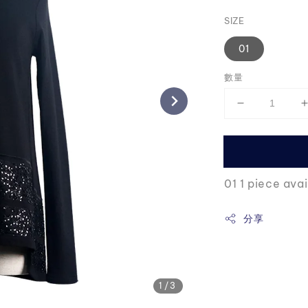
price
SIZE
01
數量
01 1 piece avai
分享
1
/3