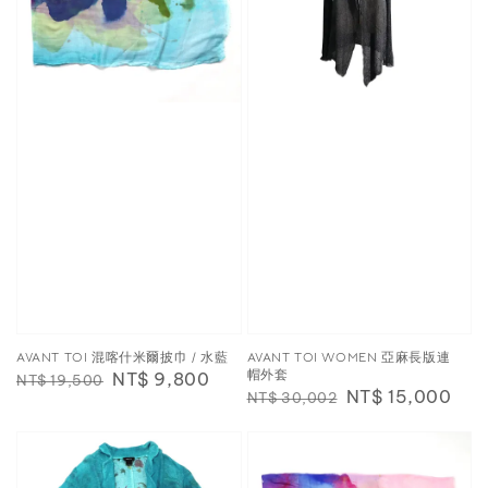
AVANT TOI 混喀什米爾披巾 / 水藍
AVANT TOI WOMEN 亞麻長版連
帽外套
Regular
Sale
NT$ 9,800
NT$ 19,500
Regular
Sale
NT$ 15,000
NT$ 30,002
price
price
price
price