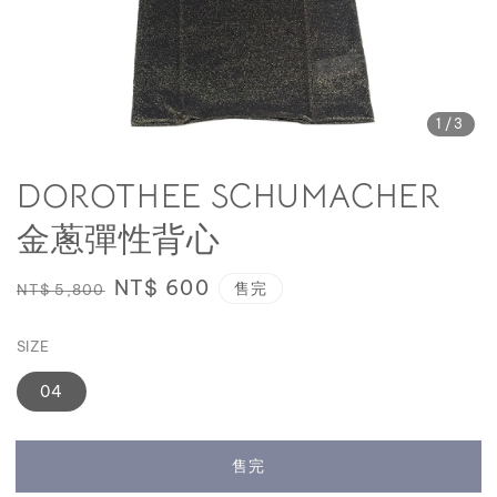
1
/3
DOROTHEE SCHUMACHER
金蔥彈性背心
Regular
Sale
NT$ 600
售完
NT$ 5,800
price
price
SIZE
04
售完