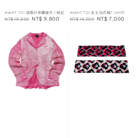
AVANT TOI 混喀什米爾披巾 / 粉紅
AVANT TOI 女士法式袖T-SHIRT
Regular
Sale
NT$ 9,800
Regular
Sale
NT$ 7,000
NT$ 19,500
NT$ 14,000
price
price
price
price