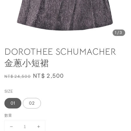
1
/3
DOROTHEE SCHUMACHER
金蔥小短裙
Regular
Sale
NT$ 2,500
NT$ 24,500
price
price
SIZE
01
02
數量