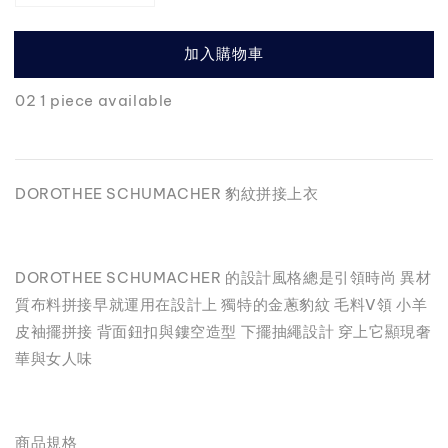
加入購物車
02 1 piece available
DOROTHEE SCHUMACHER 豹紋拼接上衣
DOROTHEE SCHUMACHER 的設計風格總是引領時尚 異材
質布料拼接早就運用在設計上 獨特的金蔥豹紋 毛料V領 小羊
皮袖擺拼接 背面鈕扣與鏤空造型 下擺抽繩設計 穿上它顯現奢
華與女人味
商品規格