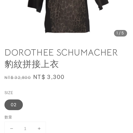
1
/5
DOROTHEE SCHUMACHER
豹紋拼接上衣
Regular
Sale
NT$ 3,300
NT$ 32,800
price
price
SIZE
02
數量