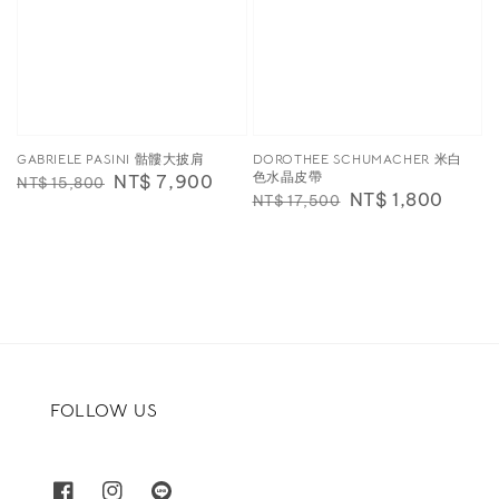
GABRIELE PASINI 骷髏大披肩
DOROTHEE SCHUMACHER 米白
色水晶皮帶
Regular
Sale
NT$ 7,900
NT$ 15,800
Regular
Sale
NT$ 1,800
NT$ 17,500
price
price
price
price
FOLLOW US