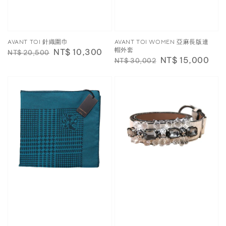
AVANT TOI 針織圍巾
AVANT TOI WOMEN 亞麻長版連
帽外套
Regular
Sale
NT$ 10,300
NT$ 20,500
Regular
Sale
NT$ 15,000
NT$ 30,002
price
price
price
price