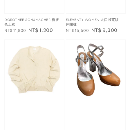
DOROTHEE SCHUMACHER 粉膚
ELEVENTY WOMEN 大口袋寬版
色上衣
休閒褲
Regular
Sale
NT$ 1,200
Regular
Sale
NT$ 9,300
NT$ 11,800
NT$ 15,500
price
price
price
price