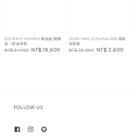
ELEVENTY WOMEN 棉混絲 開襟
DOROTHEE SCHUMACHER 瑪莉
衫 / 奶油米色
珍跟鞋
Regular
Sale
NT$ 18,600
Regular
Sale
NT$ 2,600
NT$ 31,000
NT$ 25,300
price
price
price
price
FOLLOW US