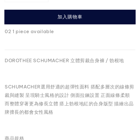
加入購物車
02 1 piece available
DOROTHEE SCHUMACHER 立體剪裁合身褲 / 勃根地
SCHUMACHER選用舒適的超彈性面料 搭配多層次的線條剪
裁與縫製 呈現騎士風格的設計 側面拉鍊設置 正面線條柔順
而整體穿著更為修長立體 搭上勃根地紅的合身版型 描繪出品
牌擅長的都會女性風格
商品規格