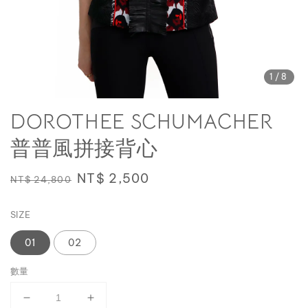
1
/8
DOROTHEE SCHUMACHER
普普風拼接背心
Regular
Sale
NT$ 2,500
NT$ 24,800
price
price
SIZE
01
02
數量