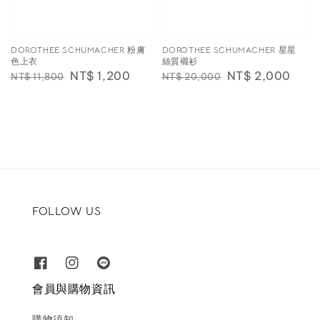
DOROTHEE SCHUMACHER 粉膚
DOROTHEE SCHUMACHER 星星
色上衣
絲質襯衫
Regular
Sale
NT$ 1,200
Regular
Sale
NT$ 2,000
NT$ 11,800
NT$ 20,000
price
price
price
price
FOLLOW US
會員與購物資訊
購物須知