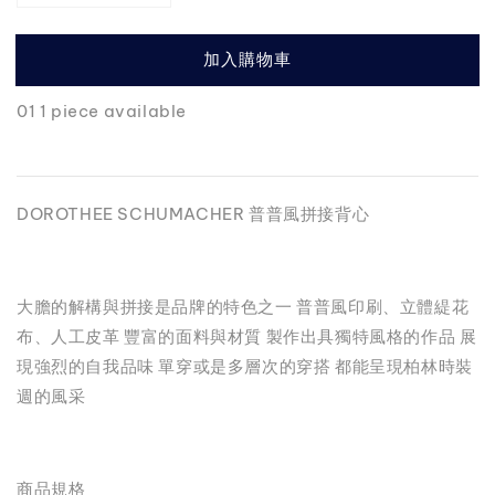
加入購物車
01 1 piece available
DOROTHEE SCHUMACHER 普普風拼接背心
大膽的解構與拼接是品牌的特色之一 普普風印刷、立體緹花
布、人工皮革 豐富的面料與材質 製作出具獨特風格的作品 展
現強烈的自我品味 單穿或是多層次的穿搭 都能呈現柏林時裝
週的風采
商品規格