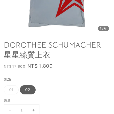
1
/6
DOROTHEE SCHUMACHER
星星絲質上衣
Regular
Sale
NT$ 1,800
NT$ 17,800
price
price
SIZE
01
02
數量