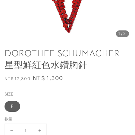
1
/3
DOROTHEE SCHUMACHER
星型鮮紅色水鑽胸針
Regular
Sale
NT$ 1,300
NT$ 12,300
price
price
SIZE
F
數量