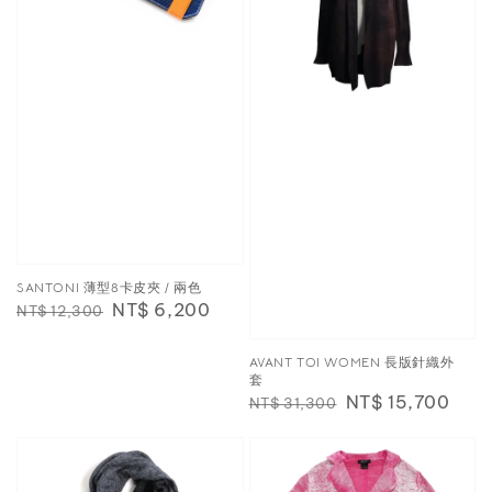
SANTONI 薄型8卡皮夾 / 兩色
Regular
Sale
NT$ 6,200
NT$ 12,300
price
price
AVANT TOI WOMEN 長版針織外
套
Regular
Sale
NT$ 15,700
NT$ 31,300
price
price