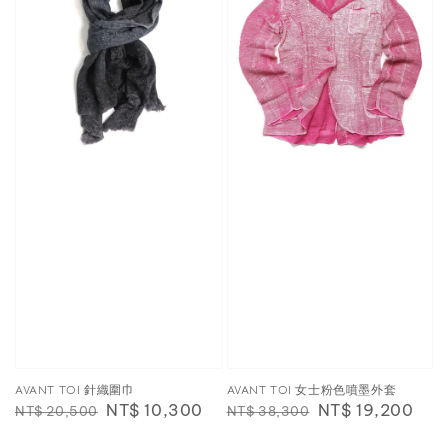
AVANT TOI 針織圍巾
AVANT TOI 女士粉色噴墨外套
Regular
Sale
NT$ 10,300
Regular
Sale
NT$ 19,200
NT$ 20,500
NT$ 38,300
price
price
price
price