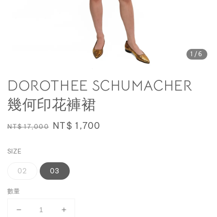
1
/6
DOROTHEE SCHUMACHER
幾何印花褲裙
Regular
Sale
NT$ 1,700
NT$ 17,000
price
price
SIZE
02
03
數量