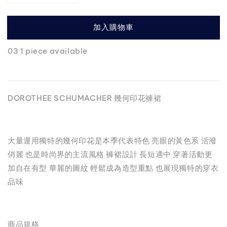
加入購物車
03 1 piece available
DOROTHEE SCHUMACHER 幾何印花褲裙
大量運用獨特的幾何印花是本季代表特色 亮眼的黃色系 活潑
俏麗 也是時尚界的主流風格 褲裙設計 長短適中 穿著活動更
加自在有型 華麗的圖紋 輕鬆成為造型重點 也展現獨特的穿衣
品味
商品規格